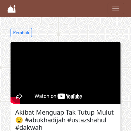
Kembali
Akibat Menguap Tak Tutup Mulut
😧 #abukhadijah #ustazshahul
#dakwah