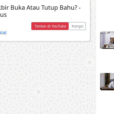
ir Buka Atau Tutup Bahu? -
rus
Tonton di YouTube
Kongsi
cial