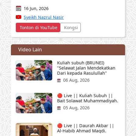
16 Jun, 2026
Syeikh Nazrul Nasir
Tonton di YouTube
Kongsi
Video Lain
Kuliah subuh (BRUNEI)
"Selawat Jalan Mendekatkan
Dari kepada Rasulullah"
06 Aug, 2026
🔴 Live || Kuliah Subuh ||
Bait Solawat Muhammadiyah.
05 Aug, 2026
🔴 Live || Daurah Akbar ||
Al-Habib Ahmad Maqdi.