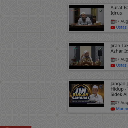
Aurat B
Idrus
07 Aug
Ustaz 
Jiran Ta
Azhar I
07 Aug
Ustaz 
Jangan 
Hidup -
Sidek Al
07 Aug
Manar