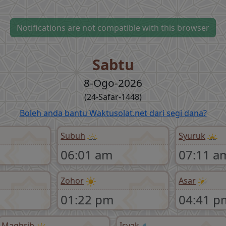
Notifications are not compatible with this browser
Sabtu
8-Ogo-2026
(24-Safar-1448)
Boleh anda bantu Waktusolat.net dari segi dana?
Subuh
Syuruk
06:01 am
07:11 a
Zohor
Asar
01:22 pm
04:41 p
Maghrib
Isyak