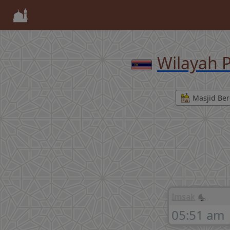
Wilayah P
Masjid Ber
Imsak
05:51 am