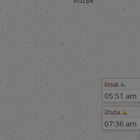
01:22 pm
Imsak
05:51 am
Dhuha
07:36 am