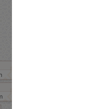
04:41 pm
m
m