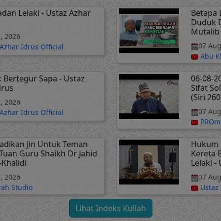
adan Lelaki - Ustaz Azhar
Betapa 
Duduk D
Mutalib
, 2026
07 Aug
Azhar Idrus Official
Abu K
k Bertegur Sapa - Ustaz
06-08-2
drus
Sifat So
(Siri 260
, 2026
07 Aug
Azhar Idrus Official
PROme
Jadikan Jin Untuk Teman
Hukum 
 Tuan Guru Shaikh Dr Jahid
Kereta
-Khalidi
Lelaki -
, 2026
07 Aug
ah Studio
Ustaz 
Lihat Indeks Kuliah