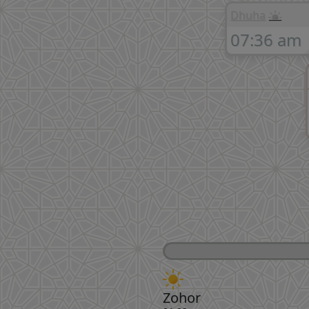
Dhuha
07:36 am
Zohor