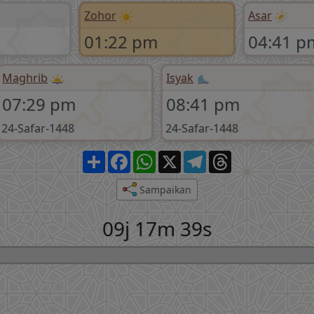
Zohor
Asar
01:22 pm
04:41 p
Maghrib
Isyak
07:29 pm
08:41 pm
24-Safar-1448
24-Safar-1448
Share
Facebook
WhatsApp
X
Telegram
Threads
Sampaikan
09j 17m 38s