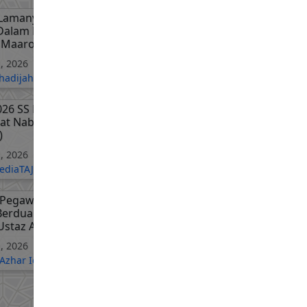
Lamanya Umat Terdahulu
alam Kubur | Ustaz
 Maarof
, 2026
hadijah
026 SS Prof. Dato Dr MAZA:
lat Nabi - Solat Jumaat | BM
)
, 2026
diaTAJDID
Pegawai Wanita Naik
 Berdua Dengan Pemandu
 Ustaz Azhar Idrus
, 2026
Azhar Idrus Official