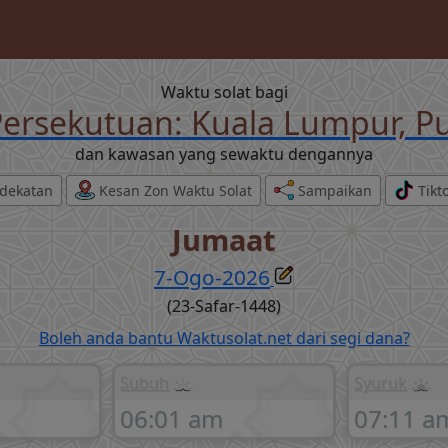
Waktu solat bagi
ersekutuan: Kuala Lumpur, Pu
dan kawasan yang sewaktu dengannya
dekatan
Kesan Zon Waktu Solat
Sampaikan
Tikt
Jumaat
7-Ogo-2026
(23-Safar-1448)
Boleh anda bantu Waktusolat.net dari segi dana?
Subuh
Syuruk
06:01 am
07:11 a