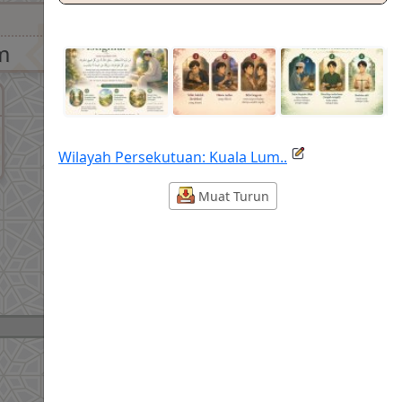
m
Wilayah Persekutuan: Kuala Lum..
Muat Turun
Asar