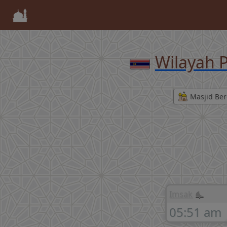
Wilayah P
Masjid Ber
Imsak
05:51 am