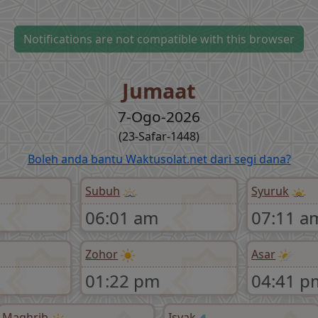
Notifications are not compatible with this browser
Jumaat
7-Ogo-2026
(23-Safar-1448)
Boleh anda bantu Waktusolat.net dari segi dana?
Subuh
Syuruk
06:01 am
07:11 a
Zohor
Asar
01:22 pm
04:41 p
Maghrib
Isyak