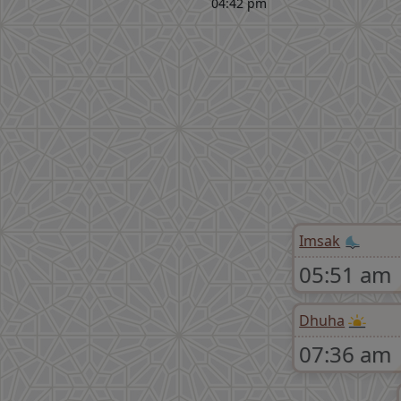
04:42 pm
Imsak
05:51 am
Dhuha
07:36 am