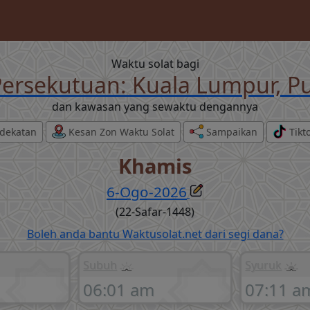
Waktu solat bagi
ersekutuan: Kuala Lumpur, Pu
dan kawasan yang sewaktu dengannya
dekatan
Kesan Zon Waktu Solat
Sampaikan
Tikt
Khamis
6-Ogo-2026
(22-Safar-1448)
Boleh anda bantu Waktusolat.net dari segi dana?
Subuh
Syuruk
06:01 am
07:11 a