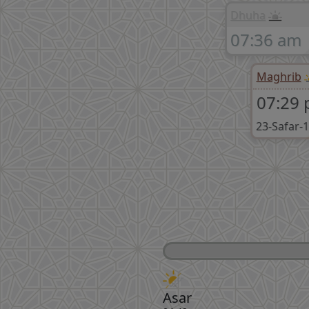
Dhuha
07:36 am
Maghrib
07:29
23-Safar-
Asar