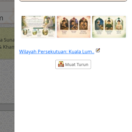
m
a Sunat
 & Khamis
Wilayah Persekutuan: Kuala Lum..
Muat Turun
Maghrib