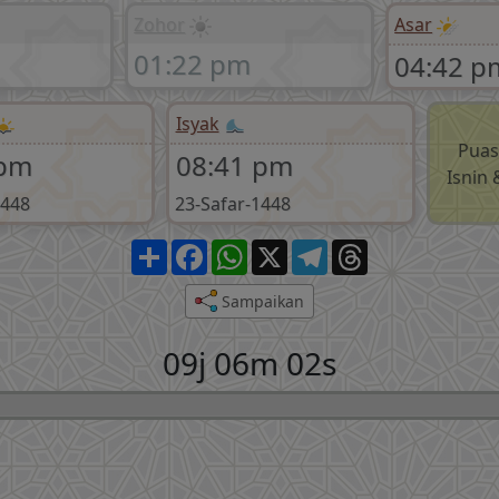
Zohor
Asar
01:22 pm
04:42 p
Isyak
Puas
 pm
08:41 pm
Isnin
1448
23-Safar-1448
Share
Facebook
WhatsApp
X
Telegram
Threads
Sampaikan
09j 06m 01s