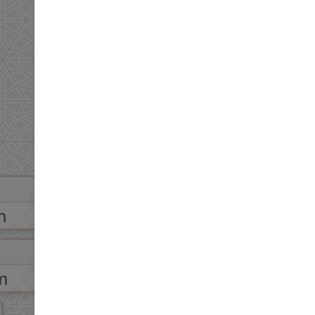
07:29 pm
m
m