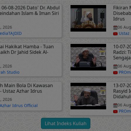
 06-08-2026 Dato' Dr. Abdul
Fikiran
Keindahan Islam & Iman Siri
Disebab
Idrus
, 2026
06 Aug
diaTAJDID
Ustaz 
i Hakikat Hamba - Tuan
10-07-2
ikh Dr Jahid Sidek Al-
Radzi: 
Sengaja
, 2026
06 Aug
ah Studio
PROme
h Main Bola Di Kawasan
13-07-2
- Ustaz Azhar Idrus
Rasyid 
Didahul
, 2026
06 Aug
Azhar Idrus Official
PROme
Lihat Indeks Kuliah