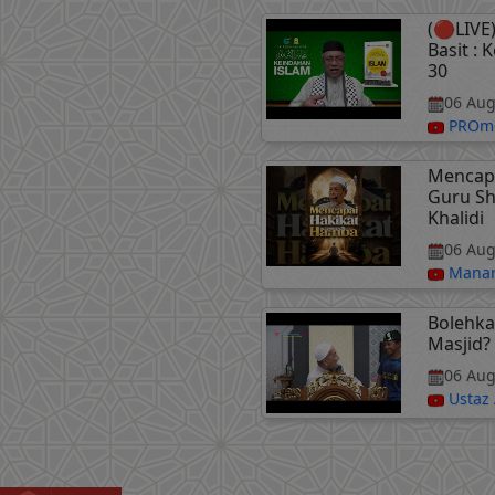
(🔴LIVE)
Basit : 
30
06 Aug
PROme
Mencapa
Guru Sha
Khalidi
06 Aug
Manar
Bolehka
Masjid? 
06 Aug
Ustaz 