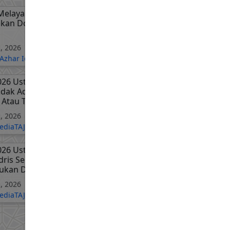
 Melayang Semasa Solat
kan Dosa? - Ustaz Azhar
, 2026
Azhar Idrus Official
026 Ustaz Hisyam Mohd
Tidak Ada Mudarat Secara
 Atau Tidak Sengaja
, 2026
diaTAJDID
026 Ustaz Datuk Abdul
Idris Sebab Suatu Ayat
ukan Daripada Ayat Lain
, 2026
diaTAJDID