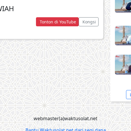
WIAH
Tonton di YouTube
Kongsi
webmaster(a)waktusolat.net
Bantu Waktusolat.net dari segi dana