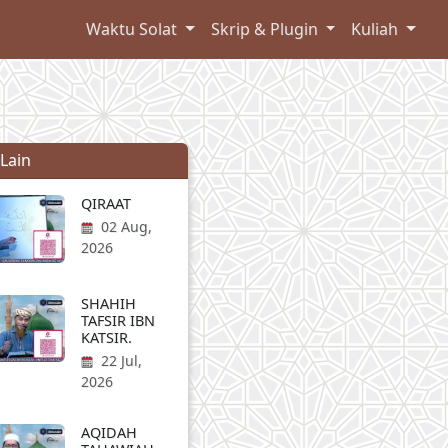
Waktu Solat
Skrip & Plugin
Kuliah
 Lain
QIRAAT
02 Aug,
2026
SHAHIH
TAFSIR IBN
KATSIR.
22 Jul,
2026
AQIDAH