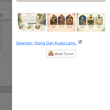
m
Selangor: Klang Dan Kuala Lang..
Muat Turun
Zohor