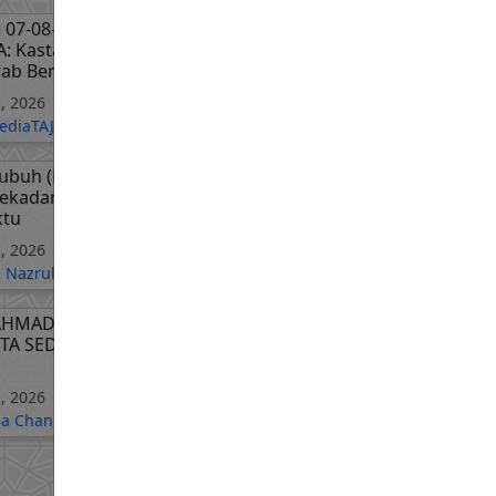
) 07-08-2026 SS Prof Dato'
: Kastam Negeri Perlis |
wab Bersama Mufti Perlis
, 2026
diaTAJDID
subuh (BRUNEI) "Hijrah:
sekadar perubahan masa
ktu
, 2026
 Nazrul Nasir
AHMAD RIZAM - TANDA
ITA SEDANG NAIK ATAU
, 2026
ha Channel