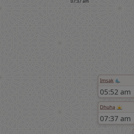
07:37 am
Imsak
05:52 am
Dhuha
07:37 am