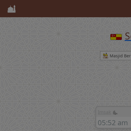
S
Masjid Ber
Imsak
05:52 am