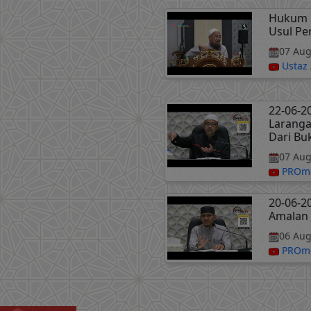
Hukum 
Usul Per
07 Aug
Ustaz 
22-06-2
Laranga
Dari Bu
07 Aug
PROme
20-06-2
Amalan 
06 Aug
PROme