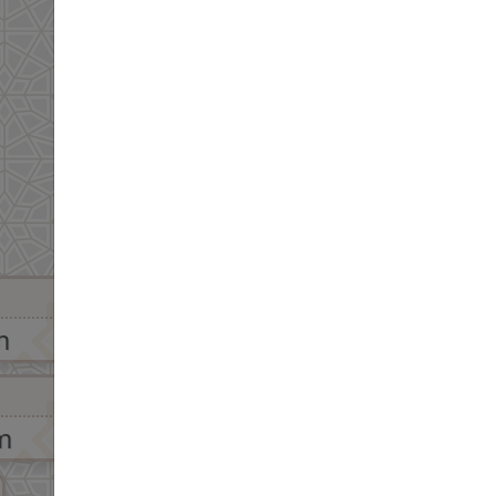
01:22 pm
m
m