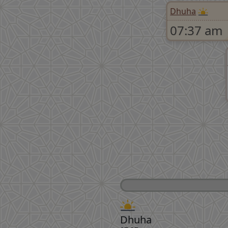
Dhuha
07:37 am
Dhuha