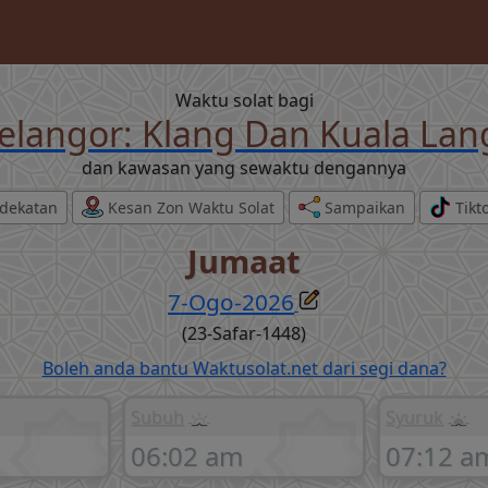
Waktu solat bagi
elangor: Klang Dan Kuala Lan
dan kawasan yang sewaktu dengannya
dekatan
Kesan Zon Waktu Solat
Sampaikan
Tikt
Jumaat
7-Ogo-2026
(23-Safar-1448)
Boleh anda bantu Waktusolat.net dari segi dana?
Subuh
Syuruk
06:02 am
07:12 a