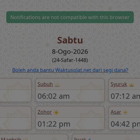
Notifications are not compatible with this browser
Sabtu
8-Ogo-2026
(24-Safar-1448)
Boleh anda bantu Waktusolat.net dari segi dana?
Subuh
Syuruk
06:02 am
07:12 a
Zohor
Asar
01:22 pm
04:42 p
Maghrib
Isyak