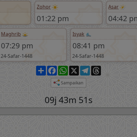
Zohor
Asar
01:22 pm
04:42 p
Maghrib
Isyak
07:29 pm
08:41 pm
24-Safar-1448
24-Safar-1448
Share
Facebook
WhatsApp
X
Telegram
Threads
Sampaikan
09j 43m 50s