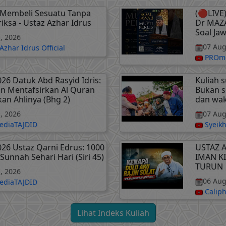
Membeli Sesuatu Tanpa
(🔴LIVE
iksa - Ustaz Azhar Idrus
Dr MAZA
Soal Ja
, 2026
07 Aug
Azhar Idrus Official
PROme
026 Datuk Abd Rasyid Idris:
Kuliah 
n Mentafsirkan Al Quran
Bukan 
kan Ahlinya (Bhg 2)
dan wa
, 2026
07 Aug
diaTAJDID
Syeikh
026 Ustaz Qarni Edrus: 1000
USTAZ 
Sunnah Sehari Hari (Siri 45)
IMAN K
TURUN
, 2026
06 Aug
diaTAJDID
Calip
Lihat Indeks Kuliah